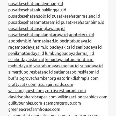
pusatkesehatanpalembang.id
pusatkesehatanlubuklinggau.id
pusatkesehatansolo.id
pusatkesehatanmalang.id
pusatkesehatanmataram.id
pusatkesehatanbima.id
pusatkesehatansingkawang.id
pusatkesehatanpalangkaraya.id
apotekerku.id
apotekmk.id
farmasiuad.id
pecintabudaya.id
ragambudayajatim.id
budayakita.id
senibudaya.id
penikmatbudaya.id
lumbungbudayadermaji.id
senibudayaislam.id
kebudayaantanahdatar.id
mybudaya.id
wartabudayasanggau.id
sribudaya.id
simerdupolresbatang.id
satlantaspolresklaten.id
buffalogrovechamber.org
eatdrinkdishmpls.com
craftycutz.com
texasgirlreads.com
williemcginest.com
zorrosrestaurant.com
davidsonhardscapes.com
wilkinsactiongraphics.com
guiltybunnies.com
acemgmtgroup.com
greeneacresfarmhouse.com
cincinnatiukrainianfestival.com
fullhousesa.com