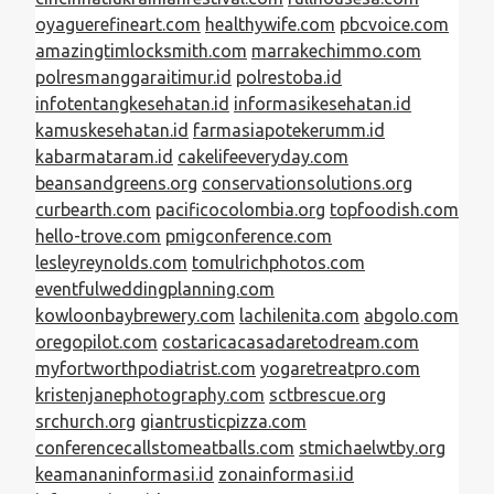
oyaguerefineart.com
healthywife.com
pbcvoice.com
amazingtimlocksmith.com
marrakechimmo.com
polresmanggaraitimur.id
polrestoba.id
infotentangkesehatan.id
informasikesehatan.id
kamuskesehatan.id
farmasiapotekerumm.id
kabarmataram.id
cakelifeeveryday.com
beansandgreens.org
conservationsolutions.org
curbearth.com
pacificocolombia.org
topfoodish.com
hello-trove.com
pmigconference.com
lesleyreynolds.com
tomulrichphotos.com
eventfulweddingplanning.com
kowloonbaybrewery.com
lachilenita.com
abgolo.com
oregopilot.com
costaricacasadaretodream.com
myfortworthpodiatrist.com
yogaretreatpro.com
kristenjanephotography.com
sctbrescue.org
srchurch.org
giantrusticpizza.com
conferencecallstomeatballs.com
stmichaelwtby.org
keamananinformasi.id
zonainformasi.id