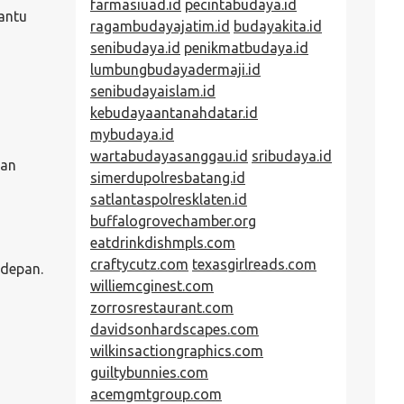
farmasiuad.id
pecintabudaya.id
bantu
ragambudayajatim.id
budayakita.id
senibudaya.id
penikmatbudaya.id
lumbungbudayadermaji.id
senibudayaislam.id
kebudayaantanahdatar.id
mybudaya.id
wartabudayasanggau.id
sribudaya.id
gan
simerdupolresbatang.id
satlantaspolresklaten.id
buffalogrovechamber.org
eatdrinkdishmpls.com
craftycutz.com
texasgirlreads.com
 depan.
williemcginest.com
zorrosrestaurant.com
davidsonhardscapes.com
wilkinsactiongraphics.com
guiltybunnies.com
acemgmtgroup.com