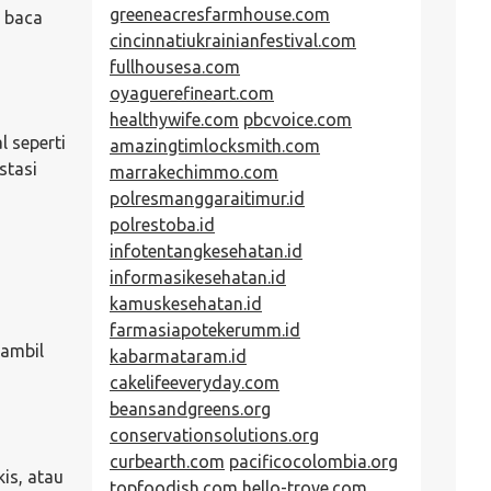
greeneacresfarmhouse.com
, baca
cincinnatiukrainianfestival.com
fullhousesa.com
oyaguerefineart.com
healthywife.com
pbcvoice.com
 seperti
amazingtimlocksmith.com
stasi
marrakechimmo.com
polresmanggaraitimur.id
polrestoba.id
infotentangkesehatan.id
informasikesehatan.id
kamuskesehatan.id
farmasiapotekerumm.id
gambil
kabarmataram.id
cakelifeeveryday.com
beansandgreens.org
conservationsolutions.org
curbearth.com
pacificocolombia.org
is, atau
topfoodish.com
hello-trove.com