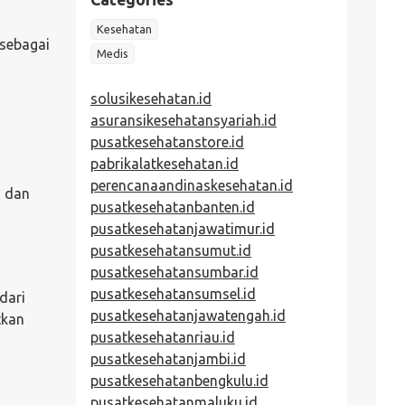
Kesehatan
 sebagai
Medis
solusikesehatan.id
asuransikesehatansyariah.id
pusatkesehatanstore.id
pabrikalatkesehatan.id
perencanaandinaskesehatan.id
, dan
pusatkesehatanbanten.id
pusatkesehatanjawatimur.id
pusatkesehatansumut.id
pusatkesehatansumbar.id
pusatkesehatansumsel.id
dari
pusatkesehatanjawatengah.id
tkan
pusatkesehatanriau.id
pusatkesehatanjambi.id
pusatkesehatanbengkulu.id
pusatkesehatanmaluku.id