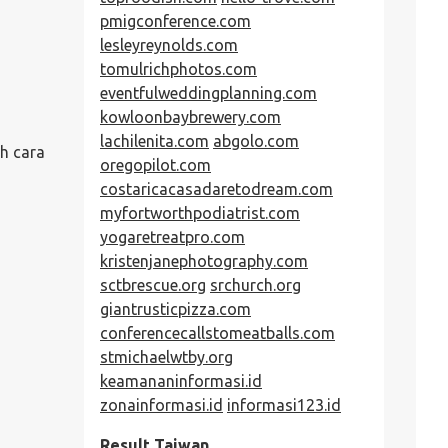
pmigconference.com
lesleyreynolds.com
tomulrichphotos.com
eventfulweddingplanning.com
kowloonbaybrewery.com
lachilenita.com
abgolo.com
h cara
oregopilot.com
costaricacasadaretodream.com
myfortworthpodiatrist.com
yogaretreatpro.com
kristenjanephotography.com
sctbrescue.org
srchurch.org
giantrusticpizza.com
conferencecallstomeatballs.com
stmichaelwtby.org
keamananinformasi.id
zonainformasi.id
informasi123.id
Result Taiwan