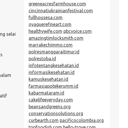
greeneacresfarmhouse.com
cincinnatiukrainianfestival.com
fullhousesa.com
oyaguerefineart.com
healthywife.com
pbcvoice.com
ng selai
amazingtimlocksmith.com
marrakechimmo.com
polresmanggaraitimur.id
gs
polrestoba.id
infotentangkesehatan.id
informasikesehatan.id
 malam
kamuskesehatan.id
farmasiapotekerumm.id
kabarmataram.id
atif
cakelifeeveryday.com
beansandgreens.org
conservationsolutions.org
curbearth.com
pacificocolombia.org
topfoodish.com
hello-trove.com