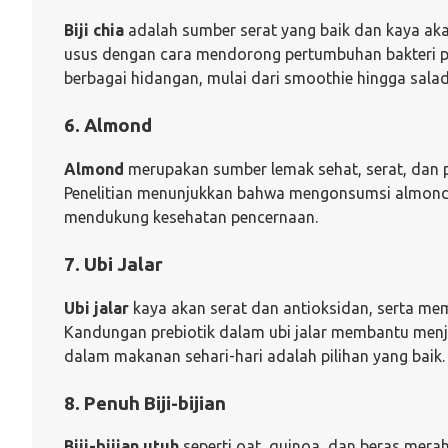
Biji chia
adalah sumber serat yang baik dan kaya aka
usus dengan cara mendorong pertumbuhan bakteri pr
berbagai hidangan, mulai dari smoothie hingga salad
6. Almond
Almond
merupakan sumber lemak sehat, serat, dan
Penelitian menunjukkan bahwa mengonsumsi almond 
mendukung kesehatan pencernaan.
7. Ubi Jalar
Ubi jalar
kaya akan serat dan antioksidan, serta memi
Kandungan prebiotik dalam ubi jalar membantu menja
dalam makanan sehari-hari adalah pilihan yang baik.
8. Penuh Biji-bijian
Biji-bijian utuh
seperti oat, quinoa, dan beras merah