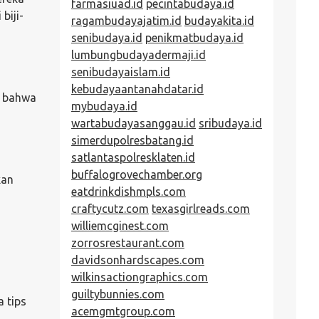
farmasiuad.id
pecintabudaya.id
biji-
ragambudayajatim.id
budayakita.id
senibudaya.id
penikmatbudaya.id
lumbungbudayadermaji.id
senibudayaislam.id
kebudayaantanahdatar.id
n bahwa
mybudaya.id
wartabudayasanggau.id
sribudaya.id
simerdupolresbatang.id
satlantaspolresklaten.id
buffalogrovechamber.org
kan
eatdrinkdishmpls.com
craftycutz.com
texasgirlreads.com
williemcginest.com
zorrosrestaurant.com
davidsonhardscapes.com
wilkinsactiongraphics.com
guiltybunnies.com
 tips
acemgmtgroup.com