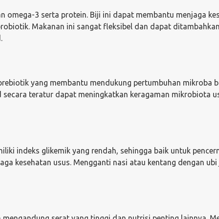
n omega-3 serta protein. Biji ini dapat membantu menjaga ke
obiotik. Makanan ini sangat fleksibel dan dapat ditambahkan
.
 prebiotik yang membantu mendukung pertumbuhan mikroba ba
secara teratur dapat meningkatkan keragaman mikrobiota u
liki indeks glikemik yang rendah, sehingga baik untuk pencer
ga kesehatan usus. Mengganti nasi atau kentang dengan ubi 
 mengandung serat yang tinggi dan nutrisi penting lainnya. M