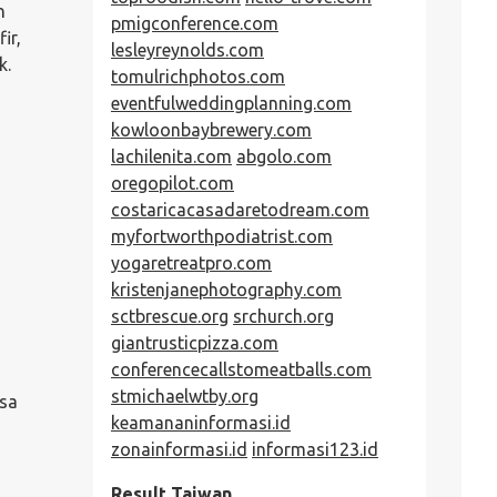
n
pmigconference.com
ir,
lesleyreynolds.com
k.
tomulrichphotos.com
eventfulweddingplanning.com
kowloonbaybrewery.com
lachilenita.com
abgolo.com
oregopilot.com
costaricacasadaretodream.com
myfortworthpodiatrist.com
yogaretreatpro.com
kristenjanephotography.com
sctbrescue.org
srchurch.org
giantrusticpizza.com
conferencecallstomeatballs.com
stmichaelwtby.org
isa
keamananinformasi.id
zonainformasi.id
informasi123.id
Result Taiwan