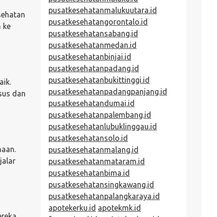
pusatkesehatanmalukuutara.id
sehatan
pusatkesehatangorontalo.id
 ke
pusatkesehatansabang.id
pusatkesehatanmedan.id
pusatkesehatanbinjai.id
pusatkesehatanpadang.id
pusatkesehatanbukittinggi.id
ik.
pusatkesehatanpadangpanjang.id
sus dan
pusatkesehatandumai.id
pusatkesehatanpalembang.id
pusatkesehatanlubuklinggau.id
pusatkesehatansolo.id
naan.
pusatkesehatanmalang.id
jalar
pusatkesehatanmataram.id
pusatkesehatanbima.id
pusatkesehatansingkawang.id
pusatkesehatanpalangkaraya.id
apotekerku.id
apotekmk.id
ereka