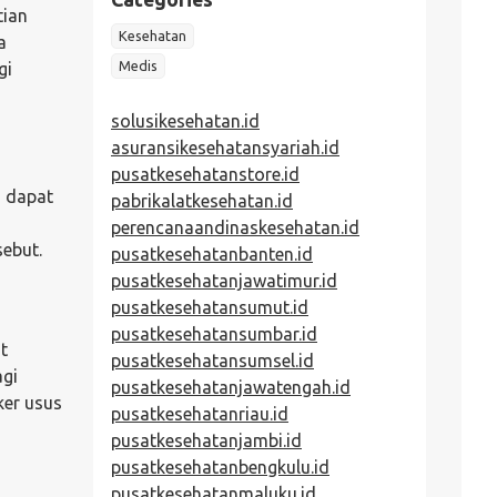
tian
Kesehatan
a
Medis
gi
solusikesehatan.id
asuransikesehatansyariah.id
pusatkesehatanstore.id
a dapat
pabrikalatkesehatan.id
perencanaandinaskesehatan.id
ebut.
pusatkesehatanbanten.id
pusatkesehatanjawatimur.id
pusatkesehatansumut.id
pusatkesehatansumbar.id
t
pusatkesehatansumsel.id
agi
pusatkesehatanjawatengah.id
ker usus
pusatkesehatanriau.id
pusatkesehatanjambi.id
pusatkesehatanbengkulu.id
pusatkesehatanmaluku.id