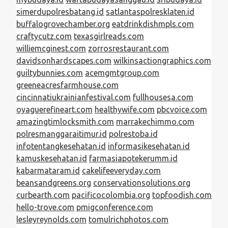
simerdupolresbatang.id
satlantaspolresklaten.id
buffalogrovechamber.org
eatdrinkdishmpls.com
craftycutz.com
texasgirlreads.com
williemcginest.com
zorrosrestaurant.com
davidsonhardscapes.com
wilkinsactiongraphics.com
guiltybunnies.com
acemgmtgroup.com
greeneacresfarmhouse.com
cincinnatiukrainianfestival.com
fullhousesa.com
oyaguerefineart.com
healthywife.com
pbcvoice.com
amazingtimlocksmith.com
marrakechimmo.com
polresmanggaraitimur.id
polrestoba.id
infotentangkesehatan.id
informasikesehatan.id
kamuskesehatan.id
farmasiapotekerumm.id
kabarmataram.id
cakelifeeveryday.com
beansandgreens.org
conservationsolutions.org
curbearth.com
pacificocolombia.org
topfoodish.com
hello-trove.com
pmigconference.com
lesleyreynolds.com
tomulrichphotos.com