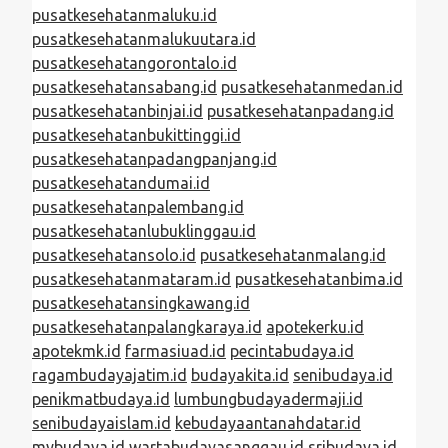
pusatkesehatanmaluku.id
pusatkesehatanmalukuutara.id
pusatkesehatangorontalo.id
pusatkesehatansabang.id
pusatkesehatanmedan.id
pusatkesehatanbinjai.id
pusatkesehatanpadang.id
pusatkesehatanbukittinggi.id
pusatkesehatanpadangpanjang.id
pusatkesehatandumai.id
pusatkesehatanpalembang.id
pusatkesehatanlubuklinggau.id
pusatkesehatansolo.id
pusatkesehatanmalang.id
pusatkesehatanmataram.id
pusatkesehatanbima.id
pusatkesehatansingkawang.id
pusatkesehatanpalangkaraya.id
apotekerku.id
apotekmk.id
farmasiuad.id
pecintabudaya.id
ragambudayajatim.id
budayakita.id
senibudaya.id
penikmatbudaya.id
lumbungbudayadermaji.id
senibudayaislam.id
kebudayaantanahdatar.id
mybudaya.id
wartabudayasanggau.id
sribudaya.id