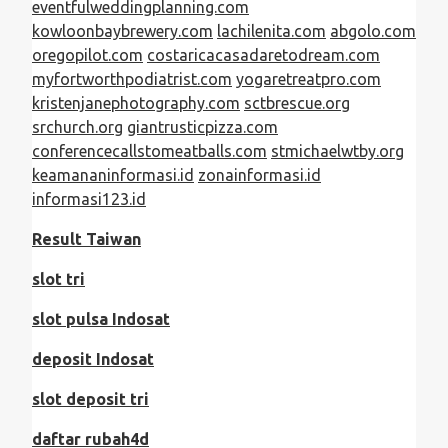
eventfulweddingplanning.com
kowloonbaybrewery.com
lachilenita.com
abgolo.com
oregopilot.com
costaricacasadaretodream.com
myfortworthpodiatrist.com
yogaretreatpro.com
kristenjanephotography.com
sctbrescue.org
srchurch.org
giantrusticpizza.com
conferencecallstomeatballs.com
stmichaelwtby.org
keamananinformasi.id
zonainformasi.id
informasi123.id
Result Taiwan
slot tri
slot pulsa Indosat
deposit Indosat
slot deposit tri
daftar rubah4d