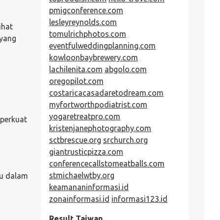
pmigconference.com
lesleyreynolds.com
ihat
tomulrichphotos.com
 yang
eventfulweddingplanning.com
kowloonbaybrewery.com
lachilenita.com
abgolo.com
oregopilot.com
costaricacasadaretodream.com
myfortworthpodiatrist.com
yogaretreatpro.com
mperkuat
kristenjanephotography.com
sctbrescue.org
srchurch.org
giantrusticpizza.com
conferencecallstomeatballs.com
stmichaelwtby.org
tu dalam
keamananinformasi.id
zonainformasi.id
informasi123.id
Result Taiwan