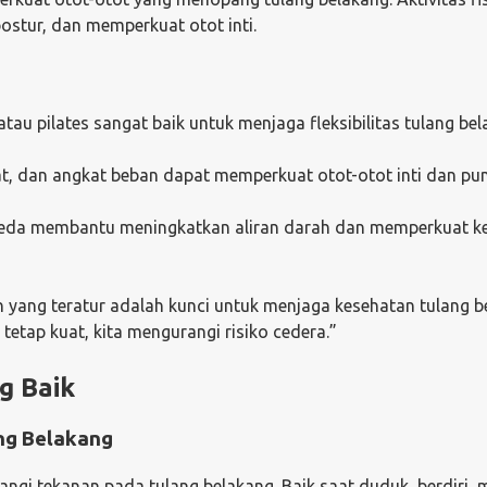
ostur, dan memperkuat otot inti.
tau pilates sangat baik untuk menjaga fleksibilitas tulang bel
uat, dan angkat beban dapat memperkuat otot-otot inti dan pu
sepeda membantu meningkatkan aliran darah dan memperkuat k
an yang teratur adalah kunci untuk menjaga kesehatan tulang b
tetap kuat, kita mengurangi risiko cedera.”
g Baik
ng Belakang
angi tekanan pada tulang belakang. Baik saat duduk, berdiri,