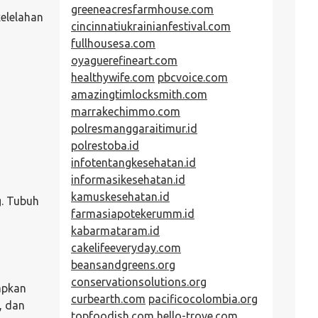
greeneacresfarmhouse.com
kelelahan
cincinnatiukrainianfestival.com
fullhousesa.com
oyaguerefineart.com
healthywife.com
pbcvoice.com
amazingtimlocksmith.com
marrakechimmo.com
polresmanggaraitimur.id
polrestoba.id
infotentangkesehatan.id
informasikesehatan.id
kamuskesehatan.id
g. Tubuh
farmasiapotekerumm.id
kabarmataram.id
cakelifeeveryday.com
beansandgreens.org
conservationsolutions.org
apkan
curbearth.com
pacificocolombia.org
, dan
topfoodish.com
hello-trove.com