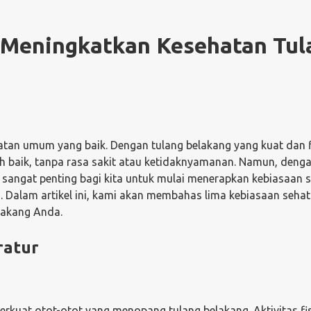
 Meningkatkan Kesehatan Tul
atan umum yang baik. Dengan tulang belakang yang kuat dan fl
ebih baik, tanpa rasa sakit atau ketidaknyamanan. Namun, deng
 sangat penting bagi kita untuk mulai menerapkan kebiasaan 
 Dalam artikel ini, kami akan membahas lima kebiasaan sehat
lakang Anda.
ratur
rkuat otot-otot yang menopang tulang belakang. Aktivitas fi