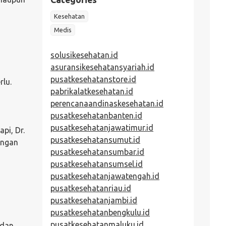
Kesehatan
Medis
solusikesehatan.id
asuransikesehatansyariah.id
pusatkesehatanstore.id
rlu.
pabrikalatkesehatan.id
perencanaandinaskesehatan.id
pusatkesehatanbanten.id
pusatkesehatanjawatimur.id
pi, Dr.
pusatkesehatansumut.id
engan
pusatkesehatansumbar.id
pusatkesehatansumsel.id
pusatkesehatanjawatengah.id
pusatkesehatanriau.id
pusatkesehatanjambi.id
pusatkesehatanbengkulu.id
pusatkesehatanmaluku.id
 dan