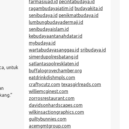
farmasiuad.id
pecintabudaya.id
ragambudayajatim.id
budayakita.id
senibudaya.id
penikmatbudaya.id
lumbungbudayadermaji.id
senibudayaislam.id
kebudayaantanahdatar.id
mybudaya.id
wartabudayasanggau.id
sribudaya.id
simerdupolresbatang.id
satlantaspolresklaten.id
ca, untuk
buffalogrovechamber.org
eatdrinkdishmpls.com
craftycutz.com
texasgirlreads.com
an
williemcginest.com
kang.”
zorrosrestaurant.com
davidsonhardscapes.com
wilkinsactiongraphics.com
guiltybunnies.com
acemgmtgroup.com