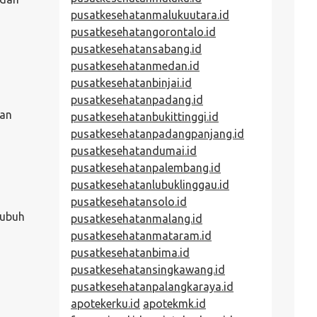
pusatkesehatanmalukuutara.id
pusatkesehatangorontalo.id
pusatkesehatansabang.id
pusatkesehatanmedan.id
pusatkesehatanbinjai.id
pusatkesehatanpadang.id
pan
pusatkesehatanbukittinggi.id
pusatkesehatanpadangpanjang.id
pusatkesehatandumai.id
pusatkesehatanpalembang.id
pusatkesehatanlubuklinggau.id
pusatkesehatansolo.id
tubuh
pusatkesehatanmalang.id
pusatkesehatanmataram.id
pusatkesehatanbima.id
pusatkesehatansingkawang.id
pusatkesehatanpalangkaraya.id
apotekerku.id
apotekmk.id