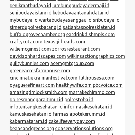
penikmatbudaya.id
lumbungbudayadermaji.id
senibudayaislam.id
kebudayaantanahdatar.id
mybudaya.id
wartabudayasanggau.id
sribudaya.id
simerdupolresbatang.id
satlantaspolresklaten.id
buffalogrovechamber.org
eatdrinkdishmpls.com
craftycutz.com
texasgirlreads.com
williemcginest.com
zorrosrestaurant.com
davidsonhardscapes.com
wilkinsactiongraphics.com
guiltybunnies.com
acemgmtgroup.com
greeneacresfarmhouse.com
cincinnatiukrainianfestival.com
fullhousesa.com
oyaguerefineart.com
healthywife.com
pbcvoice.com
amazingtimlocksmith.com
marrakechimmo.com
polresmanggaraitimur.id
polrestoba.id
infotentangkesehatan.id
informasikesehatan.id
kamuskesehatan.id
farmasiapotekerumm.id
kabarmataram.id
cakelifeeveryday.com
beansandgreens.org
conservationsolutions.org