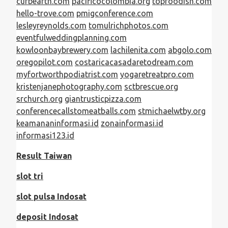
curbearth.com
pacificocolombia.org
topfoodish.com
hello-trove.com
pmigconference.com
lesleyreynolds.com
tomulrichphotos.com
eventfulweddingplanning.com
kowloonbaybrewery.com
lachilenita.com
abgolo.com
oregopilot.com
costaricacasadaretodream.com
myfortworthpodiatrist.com
yogaretreatpro.com
kristenjanephotography.com
sctbrescue.org
srchurch.org
giantrusticpizza.com
conferencecallstomeatballs.com
stmichaelwtby.org
keamananinformasi.id
zonainformasi.id
informasi123.id
Result Taiwan
slot tri
slot pulsa Indosat
deposit Indosat