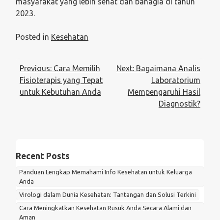
masyarakat yang lebih sehat dan bahagia di tahun
2023.
Posted in
Kesehatan
Post
Previous:
Cara Memilih
Next:
Bagaimana Analis
navigation
Fisioterapis yang Tepat
Laboratorium
untuk Kebutuhan Anda
Mempengaruhi Hasil
Diagnostik?
Recent Posts
Panduan Lengkap Memahami Info Kesehatan untuk Keluarga
Anda
Virologi dalam Dunia Kesehatan: Tantangan dan Solusi Terkini
Cara Meningkatkan Kesehatan Rusuk Anda Secara Alami dan
Aman