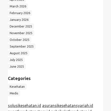
March 2026
February 2026
January 2026
December 2025
November 2025
October 2025
September 2025
August 2025
July 2025
June 2025
Categories
Kesehatan
Medis
solusikesehatan.id
asuransikesehatansyariah.id