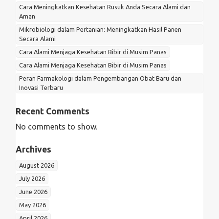
Cara Meningkatkan Kesehatan Rusuk Anda Secara Alami dan
Aman
Mikrobiologi dalam Pertanian: Meningkatkan Hasil Panen
Secara Alami
Cara Alami Menjaga Kesehatan Bibir di Musim Panas
Cara Alami Menjaga Kesehatan Bibir di Musim Panas
Peran Farmakologi dalam Pengembangan Obat Baru dan
Inovasi Terbaru
Recent Comments
No comments to show.
Archives
August 2026
July 2026
June 2026
May 2026
April 2026