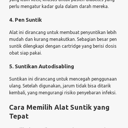
perlu mengatur kadar gula dalam darah mereka.
4.
Pen Suntik
Alat ini dirancang untuk membuat penyuntikan lebih
mudah dan kurang menakutkan. Sebagian besar pen
suntik dilengkapi dengan cartridge yang berisi dosis
obat siap pakai.
5.
Suntikan Autodisabling
Suntikan ini dirancang untuk mencegah penggunaan
ulang. Setelah digunakan, jarum tidak bisa ditarik
kembali, yang mengurangi risiko penyebaran infeksi.
Cara Memilih Alat Suntik yang
Tepat