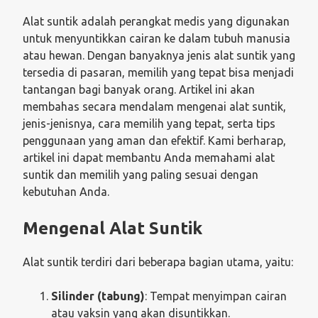
Alat suntik adalah perangkat medis yang digunakan
untuk menyuntikkan cairan ke dalam tubuh manusia
atau hewan. Dengan banyaknya jenis alat suntik yang
tersedia di pasaran, memilih yang tepat bisa menjadi
tantangan bagi banyak orang. Artikel ini akan
membahas secara mendalam mengenai alat suntik,
jenis-jenisnya, cara memilih yang tepat, serta tips
penggunaan yang aman dan efektif. Kami berharap,
artikel ini dapat membantu Anda memahami alat
suntik dan memilih yang paling sesuai dengan
kebutuhan Anda.
Mengenal Alat Suntik
Alat suntik terdiri dari beberapa bagian utama, yaitu:
Silinder (tabung)
: Tempat menyimpan cairan
atau vaksin yang akan disuntikkan.