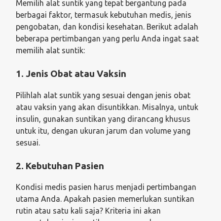
Memilih alat suntik yang tepat bergantung pada
berbagai faktor, termasuk kebutuhan medis, jenis
pengobatan, dan kondisi kesehatan. Berikut adalah
beberapa pertimbangan yang perlu Anda ingat saat
memilih alat suntik:
1.
Jenis Obat atau Vaksin
Pilihlah alat suntik yang sesuai dengan jenis obat
atau vaksin yang akan disuntikkan. Misalnya, untuk
insulin, gunakan suntikan yang dirancang khusus
untuk itu, dengan ukuran jarum dan volume yang
sesuai.
2.
Kebutuhan Pasien
Kondisi medis pasien harus menjadi pertimbangan
utama Anda. Apakah pasien memerlukan suntikan
rutin atau satu kali saja? Kriteria ini akan