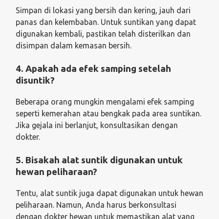
Simpan di lokasi yang bersih dan kering, jauh dari
panas dan kelembaban. Untuk suntikan yang dapat
digunakan kembali, pastikan telah disterilkan dan
disimpan dalam kemasan bersih.
4. Apakah ada efek samping setelah
disuntik?
Beberapa orang mungkin mengalami efek samping
seperti kemerahan atau bengkak pada area suntikan.
Jika gejala ini berlanjut, konsultasikan dengan
dokter.
5. Bisakah alat suntik digunakan untuk
hewan peliharaan?
Tentu, alat suntik juga dapat digunakan untuk hewan
peliharaan. Namun, Anda harus berkonsultasi
dengan dokter hewan untuk memastikan alat yang