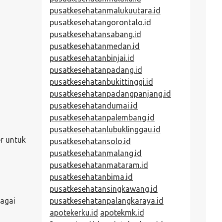
pusatkesehatanmalukuutara.id
pusatkesehatangorontalo.id
pusatkesehatansabang.id
pusatkesehatanmedan.id
pusatkesehatanbinjai.id
pusatkesehatanpadang.id
pusatkesehatanbukittinggi.id
pusatkesehatanpadangpanjang.id
pusatkesehatandumai.id
pusatkesehatanpalembang.id
pusatkesehatanlubuklinggau.id
r untuk
pusatkesehatansolo.id
pusatkesehatanmalang.id
pusatkesehatanmataram.id
pusatkesehatanbima.id
pusatkesehatansingkawang.id
bagai
pusatkesehatanpalangkaraya.id
apotekerku.id
apotekmk.id