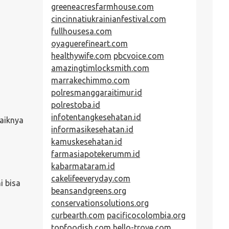
greeneacresfarmhouse.com
cincinnatiukrainianfestival.com
fullhousesa.com
oyaguerefineart.com
healthywife.com
pbcvoice.com
amazingtimlocksmith.com
marrakechimmo.com
polresmanggaraitimur.id
polrestoba.id
infotentangkesehatan.id
baiknya
informasikesehatan.id
kamuskesehatan.id
farmasiapotekerumm.id
kabarmataram.id
cakelifeeveryday.com
i bisa
beansandgreens.org
conservationsolutions.org
curbearth.com
pacificocolombia.org
topfoodish.com
hello-trove.com