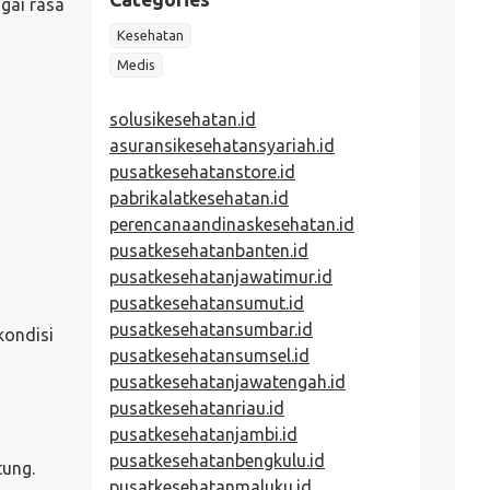
gai rasa
Kesehatan
Medis
solusikesehatan.id
asuransikesehatansyariah.id
pusatkesehatanstore.id
pabrikalatkesehatan.id
perencanaandinaskesehatan.id
pusatkesehatanbanten.id
pusatkesehatanjawatimur.id
pusatkesehatansumut.id
pusatkesehatansumbar.id
kondisi
pusatkesehatansumsel.id
pusatkesehatanjawatengah.id
pusatkesehatanriau.id
pusatkesehatanjambi.id
pusatkesehatanbengkulu.id
tung.
pusatkesehatanmaluku.id