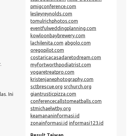
pmigconference.com
lesleyreynolds.com
tomulrichphotos.com
eventfulweddingplanning.com
kowloonbaybrewery.com
lachilenita.com
abgolo.com
oregopilot.com
costaricacasadaretodream.com
.
myfortworthpodiatrist.com
yogaretreatpro.com
kristenjanephotography.com
sctbrescue.org
srchurch.org
giantrusticpizza.com
as. Ini
conferencecallstomeatballs.com
stmichaelwtby.org
keamananinformasi.id
zonainformasi.id
informasi123.id
Result Taiwan