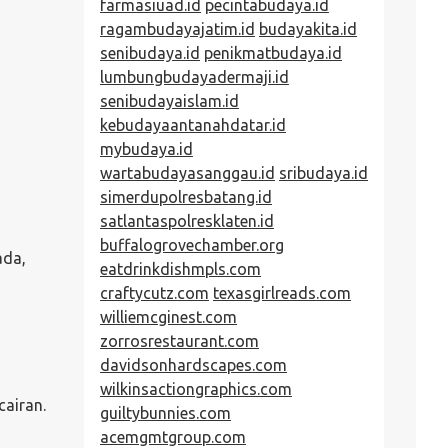
farmasiuad.id
pecintabudaya.id
ragambudayajatim.id
budayakita.id
senibudaya.id
penikmatbudaya.id
lumbungbudayadermaji.id
senibudayaislam.id
kebudayaantanahdatar.id
mybudaya.id
wartabudayasanggau.id
sribudaya.id
simerdupolresbatang.id
satlantaspolresklaten.id
buffalogrovechamber.org
ada,
eatdrinkdishmpls.com
craftycutz.com
texasgirlreads.com
williemcginest.com
zorrosrestaurant.com
davidsonhardscapes.com
wilkinsactiongraphics.com
airan.
guiltybunnies.com
acemgmtgroup.com