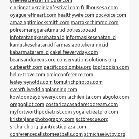
cincinnatiukrainianfestival.com
fullhousesa.com
oyaguerefineart.com
healthywife.com
pbcvoice.com
amazingtimlocksmith.com
marrakechimmo.com
polresmanggaraitimur.id
polrestoba.id
infotentangkesehatan.id
informasikesehatan.id
kamuskesehatan.id
farmasiapotekerumm.id
kabarmataram.id
cakelifeeveryday.com
beansandgreens.org
conservationsolutions.org
curbearth.com
pacificocolombia.org
topfoodish.com
hello-trove.com
pmigconference.com
lesleyreynolds.com
tomulrichphotos.com
eventfulweddingplanning.com
kowloonbaybrewery.com
lachilenita.com
abgolo.com
oregopilot.com
costaricacasadaretodream.com
myfortworthpodiatrist.com
yogaretreatpro.com
kristenjanephotography.com
sctbrescue.org
srchurch.org
giantrusticpizza.com
conferencecallstomeatballs.com
stmichaelwtby.org