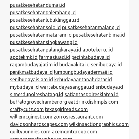
pusatkesehatandumai.id
pusatkesehatanpalembang.id
pusatkesehatanlubuklinggau.id
pusatkesehatansolo.id
pusatkesehatanmalang.id
pusatkesehatanmataram.id
pusatkesehatanbima.id
pusatkesehatansingkawang.id
pusatkesehatanpalangkaraya.id
apotekerku.id
apotekmk.id
farmasiuad.id
pecintabudaya.id
ragambudayajatim.id
budayakita.id
senibudaya.id
penikmatbudaya.id
lumbungbudayadermaji.id
senibudayaislam.id
kebudayaantanahdatar.id
mybudaya.id
wartabudayasanggau.id
sribudaya.id
simerdupolresbatang.id
satlantaspolresklaten.id
buffalogrovechamber.org
eatdrinkdishmpls.com
craftycutz.com
texasgirlreads.com
williemcginest.com
zorrosrestaurant.com
davidsonhardscapes.com
wilkinsactiongraphics.com
guiltybunnies.com
acemgmtgroup.com
greeneacresfarmhouse.com