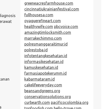
greeneacresfarmhouse.com
cincinnatiukrainianfestival.com
fullhousesa.com
diagnosis
oyaguerefineart.com
merawat
healthywife.com
pbcvoice.com
amazingtimlocksmith.com
marrakechimmo.com
polresmanggaraitimur.id
polrestoba.id
infotentangkesehatan.id
informasikesehatan.id
kamuskesehatan.id
farmasiapotekerumm.id
kabarmataram.id
akanan
cakelifeeveryday.com
beansandgreens.org
conservationsolutions.org
curbearth.com
pacificocolombia.org
a
topfoodish.com
hello-trove.com