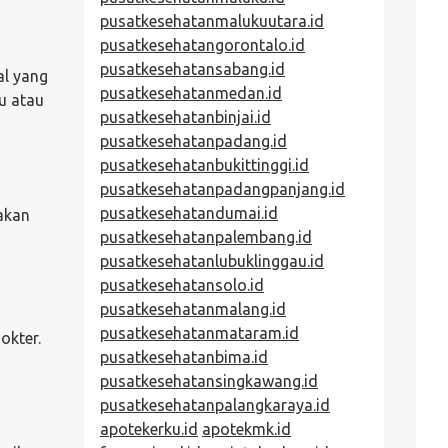
pusatkesehatanmalukuutara.id
pusatkesehatangorontalo.id
pusatkesehatansabang.id
al yang
pusatkesehatanmedan.id
u atau
pusatkesehatanbinjai.id
pusatkesehatanpadang.id
pusatkesehatanbukittinggi.id
pusatkesehatanpadangpanjang.id
pusatkesehatandumai.id
 akan
pusatkesehatanpalembang.id
pusatkesehatanlubuklinggau.id
pusatkesehatansolo.id
pusatkesehatanmalang.id
pusatkesehatanmataram.id
okter.
pusatkesehatanbima.id
pusatkesehatansingkawang.id
pusatkesehatanpalangkaraya.id
apotekerku.id
apotekmk.id