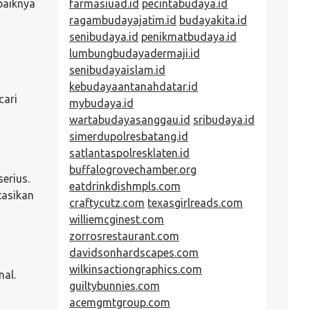
baiknya
farmasiuad.id
pecintabudaya.id
ragambudayajatim.id
budayakita.id
senibudaya.id
penikmatbudaya.id
lumbungbudayadermaji.id
senibudayaislam.id
kebudayaantanahdatar.id
cari
mybudaya.id
wartabudayasanggau.id
sribudaya.id
simerdupolresbatang.id
satlantaspolresklaten.id
buffalogrovechamber.org
erius.
eatdrinkdishmpls.com
tasikan
craftycutz.com
texasgirlreads.com
williemcginest.com
zorrosrestaurant.com
davidsonhardscapes.com
wilkinsactiongraphics.com
nal.
guiltybunnies.com
acemgmtgroup.com