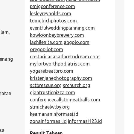
pmigconference.com
lesleyreynolds.com
tomulrichphotos.com
eventfulweddingplanning.com
alam.
kowloonbaybrewery.com
lachilenita.com
abgolo.com
oregopilot.com
costaricacasadaretodream.com
tenang
myfortworthpodiatrist.com
yogaretreatpro.com
kristenjanephotography.com
sctbrescue.org
srchurch.org
giantrusticpizza.com
hatan
conferencecallstomeatballs.com
stmichaelwtby.org
keamananinformasi.id
zonainformasi.id
informasi123.id
sa
Result Taiwan