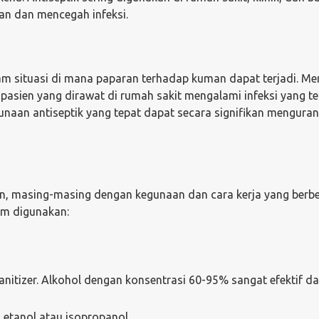
an dan mencegah infeksi.
am situasi di mana paparan terhadap kuman dapat terjadi. Me
pasien yang dirawat di rumah sakit mengalami infeksi yang te
naan antiseptik yang tepat dapat secara signifikan mengurang
ran, masing-masing dengan kegunaan dan cara kerja yang berb
mum digunakan:
nitizer. Alkohol dengan konsentrasi 60-95% sangat efektif d
 etanol atau isopropanol.