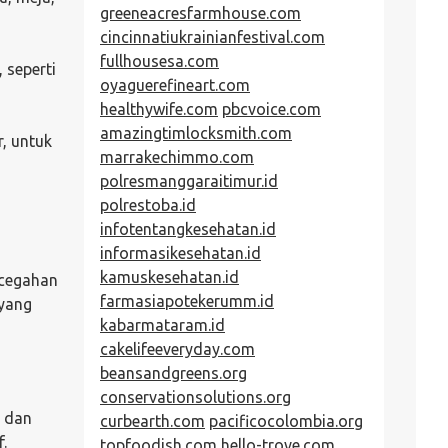
greeneacresfarmhouse.com
cincinnatiukrainianfestival.com
fullhousesa.com
 seperti
oyaguerefineart.com
healthywife.com
pbcvoice.com
amazingtimlocksmith.com
, untuk
marrakechimmo.com
polresmanggaraitimur.id
polrestoba.id
infotentangkesehatan.id
informasikesehatan.id
kamuskesehatan.id
ncegahan
farmasiapotekerumm.id
 yang
kabarmataram.id
cakelifeeveryday.com
beansandgreens.org
conservationsolutions.org
 dan
curbearth.com
pacificocolombia.org
.
topfoodish.com
hello-trove.com