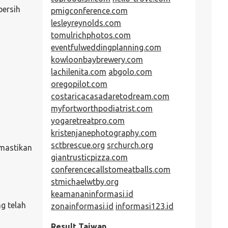
bersih
pmigconference.com
lesleyreynolds.com
tomulrichphotos.com
eventfulweddingplanning.com
kowloonbaybrewery.com
lachilenita.com
abgolo.com
oregopilot.com
,
costaricacasadaretodream.com
myfortworthpodiatrist.com
yogaretreatpro.com
kristenjanephotography.com
sctbrescue.org
srchurch.org
emastikan
giantrusticpizza.com
conferencecallstomeatballs.com
stmichaelwtby.org
keamananinformasi.id
g telah
zonainformasi.id
informasi123.id
Result Taiwan