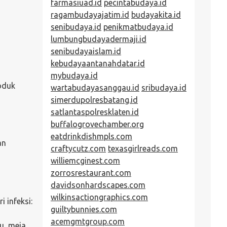
farmasiuad.id
pecintabudaya.id
ragambudayajatim.id
budayakita.id
senibudaya.id
penikmatbudaya.id
lumbungbudayadermaji.id
senibudayaislam.id
kebudayaantanahdatar.id
mybudaya.id
roduk
wartabudayasanggau.id
sribudaya.id
simerdupolresbatang.id
satlantaspolresklaten.id
buffalogrovechamber.org
eatdrinkdishmpls.com
an
craftycutz.com
texasgirlreads.com
williemcginest.com
zorrosrestaurant.com
davidsonhardscapes.com
wilkinsactiongraphics.com
 infeksi:
guiltybunnies.com
acemgmtgroup.com
u, meja,