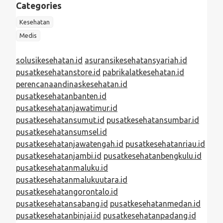
Categories
Kesehatan
Medis
solusikesehatan.id
asuransikesehatansyariah.id
pusatkesehatanstore.id
pabrikalatkesehatan.id
perencanaandinaskesehatan.id
pusatkesehatanbanten.id
pusatkesehatanjawatimur.id
pusatkesehatansumut.id
pusatkesehatansumbar.id
pusatkesehatansumsel.id
pusatkesehatanjawatengah.id
pusatkesehatanriau.id
pusatkesehatanjambi.id
pusatkesehatanbengkulu.id
pusatkesehatanmaluku.id
pusatkesehatanmalukuutara.id
pusatkesehatangorontalo.id
pusatkesehatansabang.id
pusatkesehatanmedan.id
pusatkesehatanbinjai.id
pusatkesehatanpadang.id