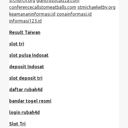
srchurch.org
giantrusticpizza.com
conferencecallstomeatballs.com
stmichaelwtby.org
keamananinformasi.id
zonainformasi.id
informasi123.id
Result Taiwan
slot tri
slot pulsa Indosat
deposit Indosat
slot deposit tri
daftar rubah4d
bandar togel resmi
login rubah4d
Slot Tri