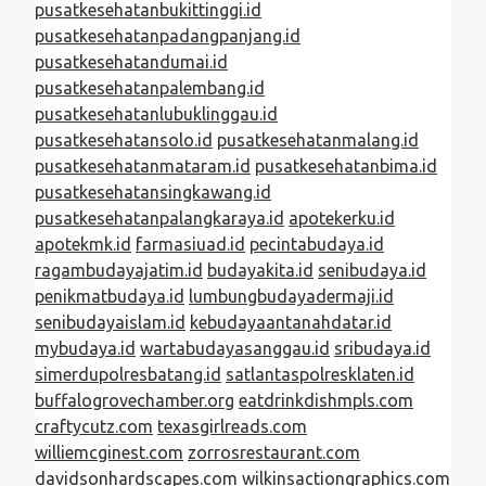
pusatkesehatanbukittinggi.id
pusatkesehatanpadangpanjang.id
pusatkesehatandumai.id
pusatkesehatanpalembang.id
pusatkesehatanlubuklinggau.id
pusatkesehatansolo.id
pusatkesehatanmalang.id
pusatkesehatanmataram.id
pusatkesehatanbima.id
pusatkesehatansingkawang.id
pusatkesehatanpalangkaraya.id
apotekerku.id
apotekmk.id
farmasiuad.id
pecintabudaya.id
ragambudayajatim.id
budayakita.id
senibudaya.id
penikmatbudaya.id
lumbungbudayadermaji.id
senibudayaislam.id
kebudayaantanahdatar.id
mybudaya.id
wartabudayasanggau.id
sribudaya.id
simerdupolresbatang.id
satlantaspolresklaten.id
buffalogrovechamber.org
eatdrinkdishmpls.com
craftycutz.com
texasgirlreads.com
williemcginest.com
zorrosrestaurant.com
davidsonhardscapes.com
wilkinsactiongraphics.com