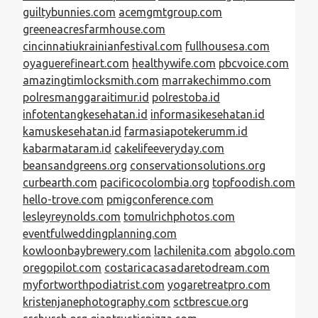
guiltybunnies.com
acemgmtgroup.com
greeneacresfarmhouse.com
cincinnatiukrainianfestival.com
fullhousesa.com
oyaguerefineart.com
healthywife.com
pbcvoice.com
amazingtimlocksmith.com
marrakechimmo.com
polresmanggaraitimur.id
polrestoba.id
infotentangkesehatan.id
informasikesehatan.id
kamuskesehatan.id
farmasiapotekerumm.id
kabarmataram.id
cakelifeeveryday.com
beansandgreens.org
conservationsolutions.org
curbearth.com
pacificocolombia.org
topfoodish.com
hello-trove.com
pmigconference.com
lesleyreynolds.com
tomulrichphotos.com
eventfulweddingplanning.com
kowloonbaybrewery.com
lachilenita.com
abgolo.com
oregopilot.com
costaricacasadaretodream.com
myfortworthpodiatrist.com
yogaretreatpro.com
kristenjanephotography.com
sctbrescue.org