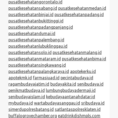
pusatkesehatangorontalo.id
pusatkesehatansabang.id
pusatkesehatanmedan.id
pusatkesehatanbinjai.id
pusatkesehatanpadang.id
pusatkesehatanbukittinggi.id
pusatkesehatanpadangpanjang.id
pusatkesehatandumai.id
pusatkesehatanpalembang.id
pusatkesehatanlubuklinggau.id
pusatkesehatansolo.id
pusatkesehatanmalang.id
pusatkesehatanmataram.id
pusatkesehatanbima.id
pusatkesehatansingkawang.id
pusatkesehatanpalangkaraya.id
apotekerku.id
apotekmk.id
farmasiuad.id
pecintabudaya.id
ragambudayajatim.id
budayakita.id
senibudaya.id
penikmatbudaya.id
lumbungbudayadermaji.id
senibudayaislam.id
kebudayaantanahdatar.id
mybudaya.id
wartabudayasanggau.id
sribudaya.id
simerdupolresbatang.id
satlantaspolresklaten.id
buffalogrovechamber.org
eatdrinkdishmpls.com