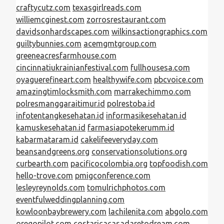
craftycutz.com
texasgirlreads.com
williemcginest.com
zorrosrestaurant.com
davidsonhardscapes.com
wilkinsactiongraphics.com
guiltybunnies.com
acemgmtgroup.com
greeneacresfarmhouse.com
cincinnatiukrainianfestival.com
fullhousesa.com
oyaguerefineart.com
healthywife.com
pbcvoice.com
amazingtimlocksmith.com
marrakechimmo.com
polresmanggaraitimur.id
polrestoba.id
infotentangkesehatan.id
informasikesehatan.id
kamuskesehatan.id
farmasiapotekerumm.id
kabarmataram.id
cakelifeeveryday.com
beansandgreens.org
conservationsolutions.org
curbearth.com
pacificocolombia.org
topfoodish.com
hello-trove.com
pmigconference.com
lesleyreynolds.com
tomulrichphotos.com
eventfulweddingplanning.com
kowloonbaybrewery.com
lachilenita.com
abgolo.com
oregopilot.com
costaricacasadaretodream.com