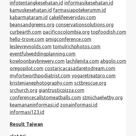
infotentangkesehatan.id
informasikesehatan.id
kamuskesehatan.id
farmasiapotekerumm.id
kabarmataram.id
cakelifeeveryday.com
beansandgreens.org
conservationsolutions.org
curbearth.com
pacificocolombia.org
topfoodish.com
hello-trove.com
pmigconference.com
lesleyreynolds.com
tomulrichphotos.com
eventfulweddingplanning.com
kowloonbaybrewery.com
lachilenita.com
abgolo.com
oregopilot.com
costaricacasadaretodream.com
myfortworthpodiatrist.com
yogaretreatpro.com
kristenjanephotography.com
sctbrescue.org
srchurch.org
giantrusticpizza.com
conferencecallstomeatballs.com
stmichaelwtby.org
keamananinformasi.id
zonainformasi.id
informasi123.id
Result Taiwan