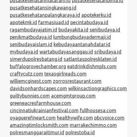
pusatkesehatanmataram.id
pusatkesehatanbima.id
pusatkesehatansingkawang.id
pusatkesehatanpalangkaraya.id
apotekerku.id
apotekmk.id
farmasiuad.id
pecintabudaya.id
ragambudayajatim.id
budayakita.id
senibudaya.id
penikmatbudaya.id
lumbungbudayadermaji.id
senibudayaislam.id
kebudayaantanahdatar.id
mybudaya.id
wartabudayasanggau.id
sribudaya.id
simerdupolresbatang.id
satlantaspolresklaten.id
buffalogrovechamber.org
eatdrinkdishmpls.com
craftycutz.com
texasgirlreads.com
williemcginest.com
zorrosrestaurant.com
davidsonhardscapes.com
wilkinsactiongraphics.com
guiltybunnies.com
acemgmtgroup.com
greeneacresfarmhouse.com
cincinnatiukrainianfestival.com
fullhousesa.com
oyaguerefineart.com
healthywife.com
pbcvoice.com
amazingtimlocksmith.com
marrakechimmo.com
polresmanggaraitimur.id
polrestoba.id