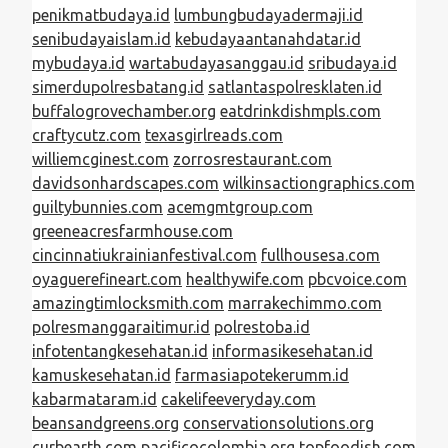
penikmatbudaya.id
lumbungbudayadermaji.id
senibudayaislam.id
kebudayaantanahdatar.id
mybudaya.id
wartabudayasanggau.id
sribudaya.id
simerdupolresbatang.id
satlantaspolresklaten.id
buffalogrovechamber.org
eatdrinkdishmpls.com
craftycutz.com
texasgirlreads.com
williemcginest.com
zorrosrestaurant.com
davidsonhardscapes.com
wilkinsactiongraphics.com
guiltybunnies.com
acemgmtgroup.com
greeneacresfarmhouse.com
cincinnatiukrainianfestival.com
fullhousesa.com
oyaguerefineart.com
healthywife.com
pbcvoice.com
amazingtimlocksmith.com
marrakechimmo.com
polresmanggaraitimur.id
polrestoba.id
infotentangkesehatan.id
informasikesehatan.id
kamuskesehatan.id
farmasiapotekerumm.id
kabarmataram.id
cakelifeeveryday.com
beansandgreens.org
conservationsolutions.org
curbearth.com
pacificocolombia.org
topfoodish.com