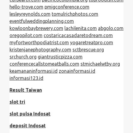
hello-trove.com
pmigconference.com
lesleyreynolds.com
tomulrichphotos.com
eventfulweddingplanning.com
kowloonbaybrewery.com
lachilenita.com
abgolo.com
oregopilot.com
costaricacasadaretodream.com
myfortworthpodiatrist.com
yogaretreatpro.com
kristenjanephotography.com
sctbrescue.org
srchurch.org
giantrusticpizza.com
conferencecallstomeatballs.com
stmichaelwtby.org
keamananinformasi.id
zonainformasi.id
informasi123.id
Result Taiwan
slot tri
slot pulsa Indosat
deposit Indosat