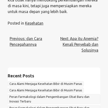
kita tidak hanya mendukung perkembangan mereka
di masa kini, tetapi juga mempersiapkan mereka
untuk masa depan yang lebih baik.
Posted in
Kesehatan
Post
Previous:
dan Cara
Next:
Apa itu Anemia?
navigation
Pencegahannya
Kenali Penyebab dan
Solusinya
Recent Posts
Cara Alami Menjaga Kesehatan Bibir di Musim Panas
Cara Alami Menjaga Kesehatan Bibir di Musim Panas
Peran Farmakologi dalam Pengembangan Obat Baru dan
Inovasi Terbaru
Peran Farmakologi dalam Pengembangan Obat Baru dan