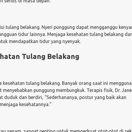
 serius di masa depan.
ndisi tulang belakang. Nyeri punggung dapat mengganggu ken
angguan tidur lainnya. Menjaga kesehatan tulang belakang da
ntuk mendapatkan tidur yang nyenyak.
hatan Tulang Belakang
a kesehatan tulang belakang. Banyak orang saat ini menggun
t menyebabkan punggung membungkuk. Terapis fisik, Dr. Jane
 duduk dan berdiri, “Sederhananya, postur yang baik akan
menjaga kesehatannya.”
i, atau senam, sangat penting untuk memperkuat otot-otot di sek