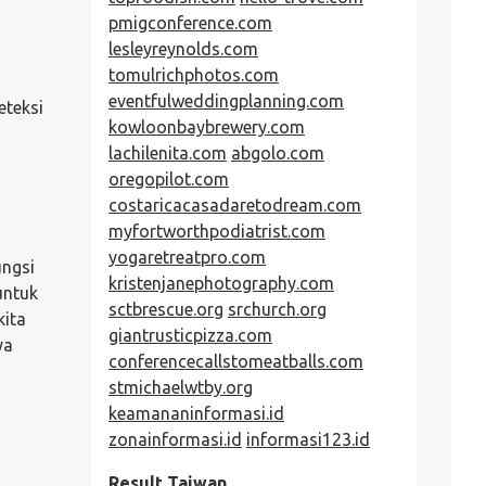
pmigconference.com
lesleyreynolds.com
tomulrichphotos.com
eventfulweddingplanning.com
eteksi
kowloonbaybrewery.com
lachilenita.com
abgolo.com
oregopilot.com
costaricacasadaretodream.com
myfortworthpodiatrist.com
yogaretreatpro.com
ungsi
kristenjanephotography.com
untuk
sctbrescue.org
srchurch.org
kita
giantrusticpizza.com
ya
conferencecallstomeatballs.com
stmichaelwtby.org
keamananinformasi.id
zonainformasi.id
informasi123.id
Result Taiwan