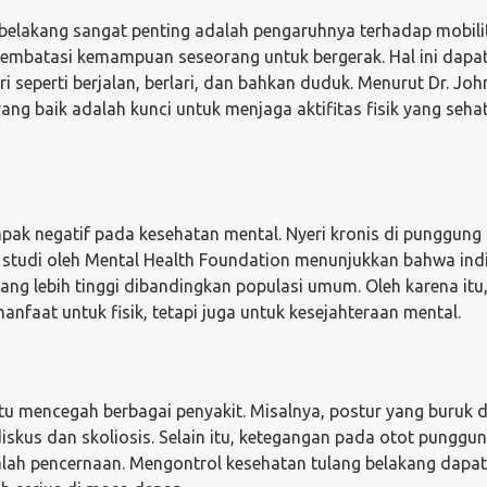
belakang sangat penting adalah pengaruhnya terhadap mobili
 membatasi kemampuan seseorang untuk bergerak. Hal ini dapa
seperti berjalan, berlari, dan bahkan duduk. Menurut Dr. Joh
ang baik adalah kunci untuk menjaga aktifitas fisik yang sehat
ak negatif pada kesehatan mental. Nyeri kronis di punggung
 studi oleh Mental Health Foundation menunjukkan bahwa ind
ng lebih tinggi dibandingkan populasi umum. Oleh karena itu
nfaat untuk fisik, tetapi juga untuk kesejahteraan mental.
u mencegah berbagai penyakit. Misalnya, postur yang buruk 
iskus dan skoliosis. Selain itu, ketegangan pada otot punggu
alah pencernaan. Mengontrol kesehatan tulang belakang dapat