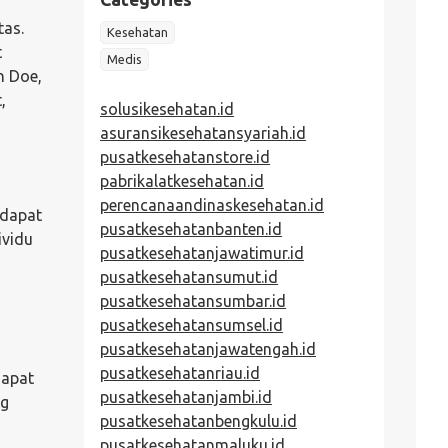
tas.
Kesehatan
t
Medis
n Doe,
,
solusikesehatan.id
asuransikesehatansyariah.id
pusatkesehatanstore.id
pabrikalatkesehatan.id
perencanaandinaskesehatan.id
 dapat
pusatkesehatanbanten.id
ividu
pusatkesehatanjawatimur.id
,
pusatkesehatansumut.id
pusatkesehatansumbar.id
pusatkesehatansumsel.id
pusatkesehatanjawatengah.id
pusatkesehatanriau.id
dapat
pusatkesehatanjambi.id
ng
pusatkesehatanbengkulu.id
pusatkesehatanmaluku.id