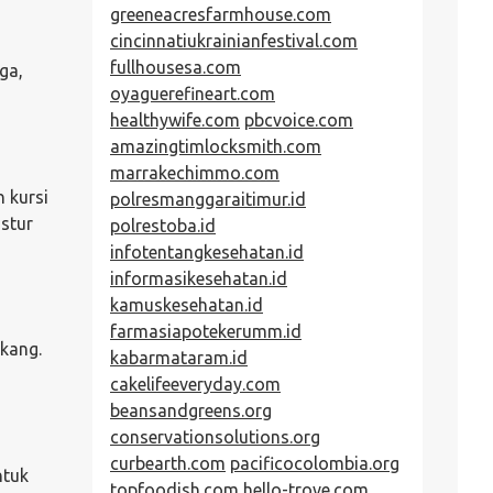
greeneacresfarmhouse.com
cincinnatiukrainianfestival.com
fullhousesa.com
ga,
oyaguerefineart.com
healthywife.com
pbcvoice.com
amazingtimlocksmith.com
marrakechimmo.com
 kursi
polresmanggaraitimur.id
stur
polrestoba.id
infotentangkesehatan.id
informasikesehatan.id
kamuskesehatan.id
farmasiapotekerumm.id
akang.
kabarmataram.id
cakelifeeveryday.com
beansandgreens.org
conservationsolutions.org
curbearth.com
pacificocolombia.org
ntuk
topfoodish.com
hello-trove.com