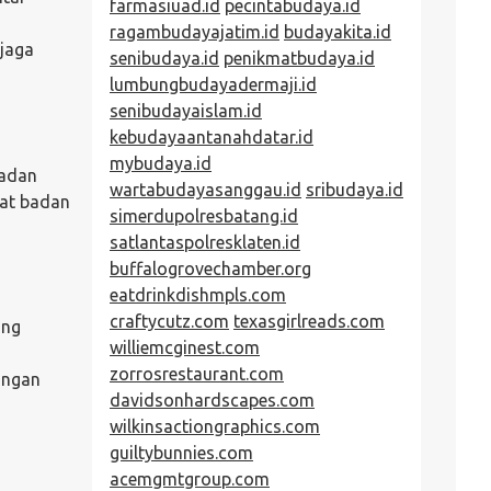
farmasiuad.id
pecintabudaya.id
ragambudayajatim.id
budayakita.id
jaga
senibudaya.id
penikmatbudaya.id
lumbungbudayadermaji.id
senibudayaislam.id
kebudayaantanahdatar.id
mybudaya.id
badan
wartabudayasanggau.id
sribudaya.id
rat badan
simerdupolresbatang.id
satlantaspolresklaten.id
buffalogrovechamber.org
eatdrinkdishmpls.com
craftycutz.com
texasgirlreads.com
ang
williemcginest.com
zorrosrestaurant.com
ungan
davidsonhardscapes.com
wilkinsactiongraphics.com
guiltybunnies.com
acemgmtgroup.com