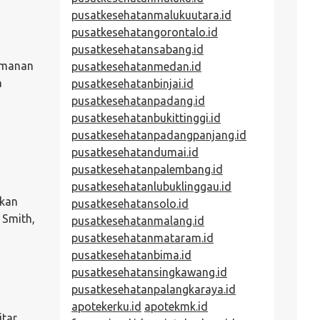
pusatkesehatanmalukuutara.id
pusatkesehatangorontalo.id
pusatkesehatansabang.id
yamanan
pusatkesehatanmedan.id
n
pusatkesehatanbinjai.id
pusatkesehatanpadang.id
pusatkesehatanbukittinggi.id
pusatkesehatanpadangpanjang.id
pusatkesehatandumai.id
pusatkesehatanpalembang.id
pusatkesehatanlubuklinggau.id
akan
pusatkesehatansolo.id
 Smith,
pusatkesehatanmalang.id
pusatkesehatanmataram.id
pusatkesehatanbima.id
pusatkesehatansingkawang.id
pusatkesehatanpalangkaraya.id
apotekerku.id
apotekmk.id
itar