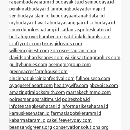
ragambudayajatim.id
budayakita.id
senibudaya.id
penikmatbudaya.id
lumbungbudayadermaji.id
senibudayaislam.id
kebudayaantanahdatar.id
mybudaya.id
wartabudayasanggau.id
sribudaya.id
simerdupolresbatang.id
satlantaspolresklaten.id
buffalogrovechamber.org
eatdrinkdishmpls.com
craftycutz.com
texasgirlreads.com
williemcginest.com
zorrosrestaurant.com
davidsonhardscapes.com
wilkinsactiongraphics.com
guiltybunnies.com
acemgmtgroup.com
greeneacresfarmhouse.com
cincinnatiukrainianfestival.com
fullhousesa.com
oyaguerefineart.com
healthywife.com
pbcvoice.com
amazingtimlocksmith.com
marrakechimmo.com
polresmanggaraitimur.id
polrestoba.id
infotentangkesehatan.id
informasikesehatan.id
kamuskesehatan.id
farmasiapotekerumm.id
kabarmataram.id
cakelifeeveryday.com
beansandgreens.org
conservationsolutions.org