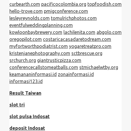
curbearth.com
pacificocolombia.org
topfoodish.com
hello-trove.com
pmigconference.com
lesleyreynolds.com
tomulrichphotos.com
eventfulweddingplanning.com
kowloonbaybrewery.com
lachilenita.com
abgolo.com
oregopilot.com
costaricacasadaretodream.com
myfortworthpodiatrist.com
yogaretreatpro.com
kristenjanephotography.com
sctbrescue.org
srchurch.org
giantrusticpizza.com
conferencecallstomeatballs.com
stmichaelwtby.org
keamananinformasi.id
zonainformasi.id
informasi123.id
Result Taiwan
slot tri
slot pulsa Indosat
deposit Indosat