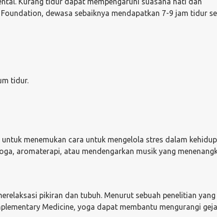
ental. Kurang tidur dapat mempengaruhi suasana hati dan
p Foundation, dewasa sebaiknya mendapatkan 7-9 jam tidur se
um tidur.
ng untuk menemukan cara untuk mengelola stres dalam kehidu
erti yoga, aromaterapi, atau mendengarkan musik yang menenang
erelaksasi pikiran dan tubuh. Menurut sebuah penelitian yang
omplementary Medicine, yoga dapat membantu mengurangi geja