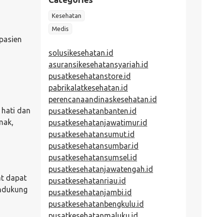
Kesehatan
Medis
pasien
solusikesehatan.id
asuransikesehatansyariah.id
pusatkesehatanstore.id
pabrikalatkesehatan.id
perencanaandinaskesehatan.id
 hati dan
pusatkesehatanbanten.id
mak,
pusatkesehatanjawatimur.id
pusatkesehatansumut.id
pusatkesehatansumbar.id
pusatkesehatansumsel.id
pusatkesehatanjawatengah.id
at dapat
pusatkesehatanriau.id
endukung
pusatkesehatanjambi.id
pusatkesehatanbengkulu.id
pusatkesehatanmaluku.id