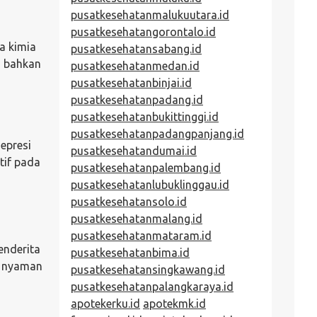
pusatkesehatanmalukuutara.id
pusatkesehatangorontalo.id
a kimia
pusatkesehatansabang.id
u bahkan
pusatkesehatanmedan.id
pusatkesehatanbinjai.id
pusatkesehatanpadang.id
pusatkesehatanbukittinggi.id
pusatkesehatanpadangpanjang.id
epresi
pusatkesehatandumai.id
tif pada
pusatkesehatanpalembang.id
pusatkesehatanlubuklinggau.id
pusatkesehatansolo.id
pusatkesehatanmalang.id
pusatkesehatanmataram.id
enderita
pusatkesehatanbima.id
a nyaman
pusatkesehatansingkawang.id
pusatkesehatanpalangkaraya.id
apotekerku.id
apotekmk.id