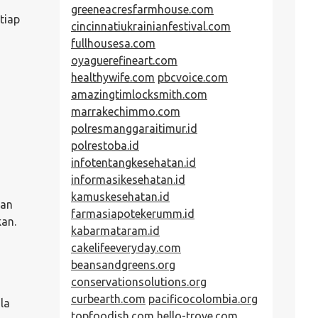
greeneacresfarmhouse.com
tiap
cincinnatiukrainianfestival.com
fullhousesa.com
oyaguerefineart.com
healthywife.com
pbcvoice.com
amazingtimlocksmith.com
marrakechimmo.com
polresmanggaraitimur.id
polrestoba.id
infotentangkesehatan.id
informasikesehatan.id
kamuskesehatan.id
pan
farmasiapotekerumm.id
kan.
kabarmataram.id
cakelifeeveryday.com
beansandgreens.org
conservationsolutions.org
curbearth.com
pacificocolombia.org
la
topfoodish.com
hello-trove.com