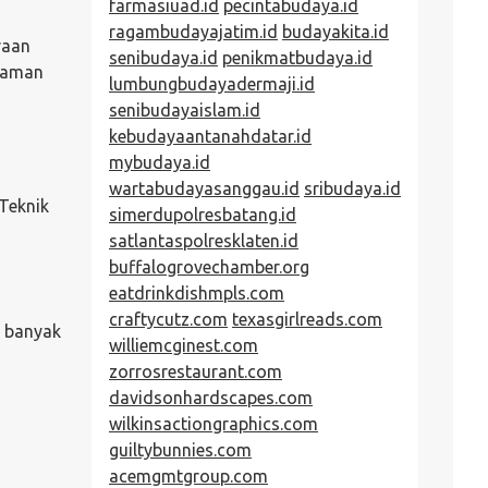
farmasiuad.id
pecintabudaya.id
ragambudayajatim.id
budayakita.id
raan
senibudaya.id
penikmatbudaya.id
alaman
lumbungbudayadermaji.id
senibudayaislam.id
kebudayaantanahdatar.id
mybudaya.id
wartabudayasanggau.id
sribudaya.id
Teknik
simerdupolresbatang.id
satlantaspolresklaten.id
buffalogrovechamber.org
eatdrinkdishmpls.com
craftycutz.com
texasgirlreads.com
g banyak
williemcginest.com
zorrosrestaurant.com
davidsonhardscapes.com
wilkinsactiongraphics.com
guiltybunnies.com
acemgmtgroup.com