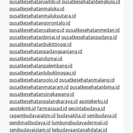
pusatkesehatanjambi.id
pusatkesehatanbengkulu.id
pusatkesehatanmaluku.id
pusatkesehatanmalukuutara.id
pusatkesehatangorontalo.id
pusatkesehatansabang.id
pusatkesehatanmedan.id
pusatkesehatanbinjai.id
pusatkesehatanpadang.id
pusatkesehatanbukittinggi.id
pusatkesehatanpadangpanjang.id
pusatkesehatandumai.id
pusatkesehatanpalembang.id
pusatkesehatanlubuklinggau.id
pusatkesehatansolo.id
pusatkesehatanmalang.id
pusatkesehatanmataram.id
pusatkesehatanbima.id
pusatkesehatansingkawang.id
pusatkesehatanpalangkaraya.id
apotekerku.id
apotekmk.id
farmasiuad.id
pecintabudaya.id
ragambudayajatim.id
budayakita.id
senibudaya.id
penikmatbudaya.id
lumbungbudayadermaji.id
senibudayaislam.id
kebudayaantanahdatar.id