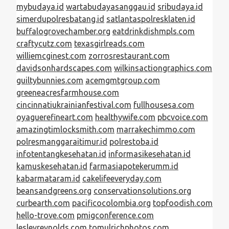
mybudaya.id
wartabudayasanggau.id
sribudaya.id
simerdupolresbatang.id
satlantaspolresklaten.id
buffalogrovechamber.org
eatdrinkdishmpls.com
craftycutz.com
texasgirlreads.com
williemcginest.com
zorrosrestaurant.com
davidsonhardscapes.com
wilkinsactiongraphics.com
guiltybunnies.com
acemgmtgroup.com
greeneacresfarmhouse.com
cincinnatiukrainianfestival.com
fullhousesa.com
oyaguerefineart.com
healthywife.com
pbcvoice.com
amazingtimlocksmith.com
marrakechimmo.com
polresmanggaraitimur.id
polrestoba.id
infotentangkesehatan.id
informasikesehatan.id
kamuskesehatan.id
farmasiapotekerumm.id
kabarmataram.id
cakelifeeveryday.com
beansandgreens.org
conservationsolutions.org
curbearth.com
pacificocolombia.org
topfoodish.com
hello-trove.com
pmigconference.com
lesleyreynolds.com
tomulrichphotos.com