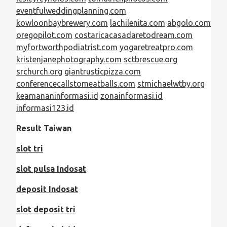
eventfulweddingplanning.com
kowloonbaybrewery.com
lachilenita.com
abgolo.com
oregopilot.com
costaricacasadaretodream.com
myfortworthpodiatrist.com
yogaretreatpro.com
kristenjanephotography.com
sctbrescue.org
srchurch.org
giantrusticpizza.com
conferencecallstomeatballs.com
stmichaelwtby.org
keamananinformasi.id
zonainformasi.id
informasi123.id
Result Taiwan
slot tri
slot pulsa Indosat
deposit Indosat
slot deposit tri