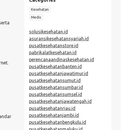
Kesehatan
Medis
serta
solusikesehatan.id
asuransikesehatansyariah.id
pusatkesehatanstore.id
pabrikalatkesehatan.id
perencanaandinaskesehatan.id
net.
pusatkesehatanbanten.id
pusatkesehatanjawatimur.id
pusatkesehatansumut.id
pusatkesehatansumbar.id
pusatkesehatansumsel.id
pusatkesehatanjawatengah.id
pusatkesehatanriau.id
pusatkesehatanjambi.id
tandar
pusatkesehatanbengkulu.id
pusatkesehatanmaluku.id