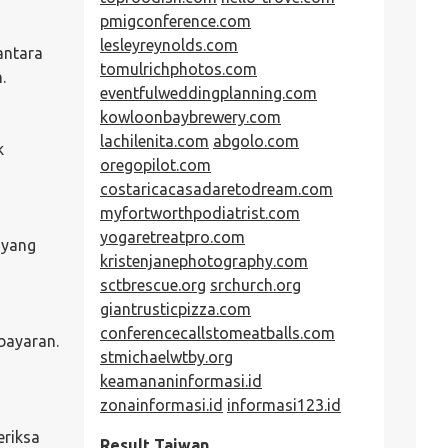
pmigconference.com
lesleyreynolds.com
antara
tomulrichphotos.com
.
eventfulweddingplanning.com
kowloonbaybrewery.com
lachilenita.com
abgolo.com
k
oregopilot.com
costaricacasadaretodream.com
myfortworthpodiatrist.com
yogaretreatpro.com
 yang
kristenjanephotography.com
sctbrescue.org
srchurch.org
giantrusticpizza.com
conferencecallstomeatballs.com
bayaran.
stmichaelwtby.org
keamananinformasi.id
zonainformasi.id
informasi123.id
eriksa
Result Taiwan