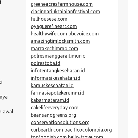
i
greeneacresfarmhouse.com
cincinnatiukrainianfestival.com
fullhousesa.com
oyaguerefineart.com
healthywife.com
pbcvoice.com
amazingtimlocksmith.com
marrakechimmo.com
polresmanggaraitimur.id
polrestoba.id
infotentangkesehatan.id
informasikesehatan.id
ti
kamuskesehatan.id
farmasiapotekerumm.id
anya
kabarmataram.id
cakelifeeveryday.com
h awal
beansandgreens.org
conservationsolutions.org
curbearth.com
pacificocolombia.org
topfoodish.com
hello-trove.com