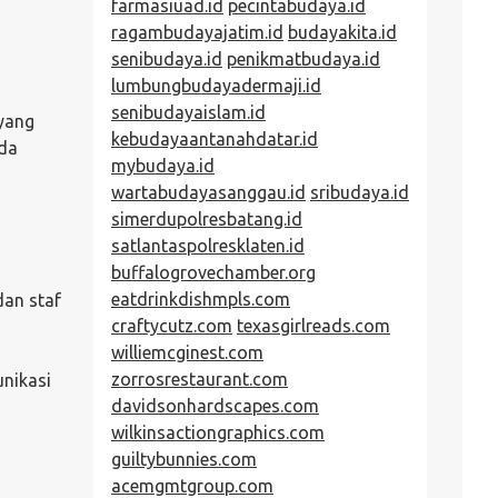
farmasiuad.id
pecintabudaya.id
ragambudayajatim.id
budayakita.id
senibudaya.id
penikmatbudaya.id
lumbungbudayadermaji.id
senibudayaislam.id
 yang
kebudayaantanahdatar.id
nda
mybudaya.id
wartabudayasanggau.id
sribudaya.id
simerdupolresbatang.id
satlantaspolresklaten.id
buffalogrovechamber.org
eatdrinkdishmpls.com
dan staf
craftycutz.com
texasgirlreads.com
williemcginest.com
zorrosrestaurant.com
nikasi
davidsonhardscapes.com
wilkinsactiongraphics.com
guiltybunnies.com
acemgmtgroup.com