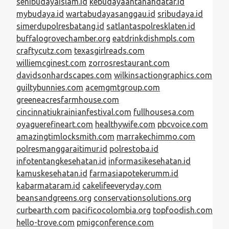
senibudayaislam.id
kebudayaantanahdatar.id
mybudaya.id
wartabudayasanggau.id
sribudaya.id
simerdupolresbatang.id
satlantaspolresklaten.id
buffalogrovechamber.org
eatdrinkdishmpls.com
craftycutz.com
texasgirlreads.com
williemcginest.com
zorrosrestaurant.com
davidsonhardscapes.com
wilkinsactiongraphics.com
guiltybunnies.com
acemgmtgroup.com
greeneacresfarmhouse.com
cincinnatiukrainianfestival.com
fullhousesa.com
oyaguerefineart.com
healthywife.com
pbcvoice.com
amazingtimlocksmith.com
marrakechimmo.com
polresmanggaraitimur.id
polrestoba.id
infotentangkesehatan.id
informasikesehatan.id
kamuskesehatan.id
farmasiapotekerumm.id
kabarmataram.id
cakelifeeveryday.com
beansandgreens.org
conservationsolutions.org
curbearth.com
pacificocolombia.org
topfoodish.com
hello-trove.com
pmigconference.com