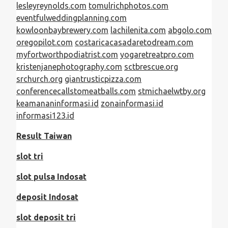
lesleyreynolds.com
tomulrichphotos.com
eventfulweddingplanning.com
kowloonbaybrewery.com
lachilenita.com
abgolo.com
oregopilot.com
costaricacasadaretodream.com
myfortworthpodiatrist.com
yogaretreatpro.com
kristenjanephotography.com
sctbrescue.org
srchurch.org
giantrusticpizza.com
conferencecallstomeatballs.com
stmichaelwtby.org
keamananinformasi.id
zonainformasi.id
informasi123.id
Result Taiwan
slot tri
slot pulsa Indosat
deposit Indosat
slot deposit tri