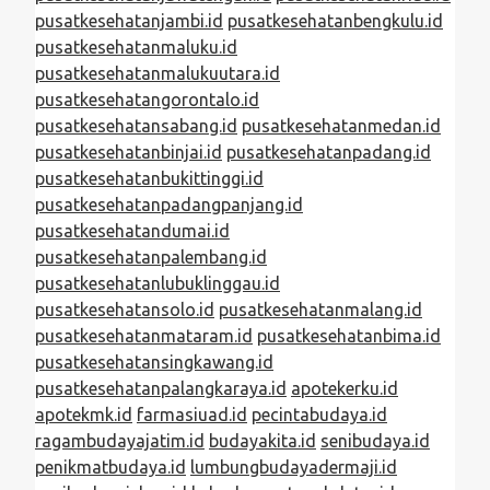
pusatkesehatanjambi.id
pusatkesehatanbengkulu.id
pusatkesehatanmaluku.id
pusatkesehatanmalukuutara.id
pusatkesehatangorontalo.id
pusatkesehatansabang.id
pusatkesehatanmedan.id
pusatkesehatanbinjai.id
pusatkesehatanpadang.id
pusatkesehatanbukittinggi.id
pusatkesehatanpadangpanjang.id
pusatkesehatandumai.id
pusatkesehatanpalembang.id
pusatkesehatanlubuklinggau.id
pusatkesehatansolo.id
pusatkesehatanmalang.id
pusatkesehatanmataram.id
pusatkesehatanbima.id
pusatkesehatansingkawang.id
pusatkesehatanpalangkaraya.id
apotekerku.id
apotekmk.id
farmasiuad.id
pecintabudaya.id
ragambudayajatim.id
budayakita.id
senibudaya.id
penikmatbudaya.id
lumbungbudayadermaji.id