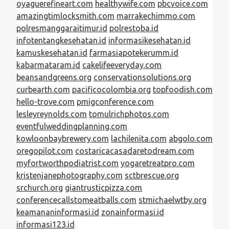
oyaguerefineart.com
healthywife.com
pbcvoice.com
amazingtimlocksmith.com
marrakechimmo.com
polresmanggaraitimur.id
polrestoba.id
infotentangkesehatan.id
informasikesehatan.id
kamuskesehatan.id
farmasiapotekerumm.id
kabarmataram.id
cakelifeeveryday.com
beansandgreens.org
conservationsolutions.org
curbearth.com
pacificocolombia.org
topfoodish.com
hello-trove.com
pmigconference.com
lesleyreynolds.com
tomulrichphotos.com
eventfulweddingplanning.com
kowloonbaybrewery.com
lachilenita.com
abgolo.com
oregopilot.com
costaricacasadaretodream.com
myfortworthpodiatrist.com
yogaretreatpro.com
kristenjanephotography.com
sctbrescue.org
srchurch.org
giantrusticpizza.com
conferencecallstomeatballs.com
stmichaelwtby.org
keamananinformasi.id
zonainformasi.id
informasi123.id