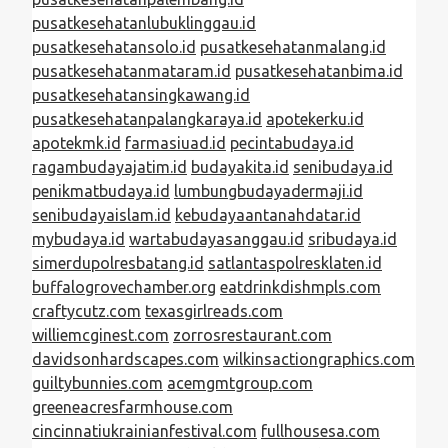
pusatkesehatanlubuklinggau.id
pusatkesehatansolo.id
pusatkesehatanmalang.id
pusatkesehatanmataram.id
pusatkesehatanbima.id
pusatkesehatansingkawang.id
pusatkesehatanpalangkaraya.id
apotekerku.id
apotekmk.id
farmasiuad.id
pecintabudaya.id
ragambudayajatim.id
budayakita.id
senibudaya.id
penikmatbudaya.id
lumbungbudayadermaji.id
senibudayaislam.id
kebudayaantanahdatar.id
mybudaya.id
wartabudayasanggau.id
sribudaya.id
simerdupolresbatang.id
satlantaspolresklaten.id
buffalogrovechamber.org
eatdrinkdishmpls.com
craftycutz.com
texasgirlreads.com
williemcginest.com
zorrosrestaurant.com
davidsonhardscapes.com
wilkinsactiongraphics.com
guiltybunnies.com
acemgmtgroup.com
greeneacresfarmhouse.com
cincinnatiukrainianfestival.com
fullhousesa.com