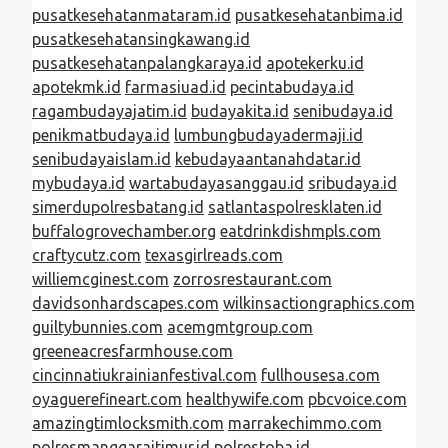
pusatkesehatanmataram.id
pusatkesehatanbima.id
pusatkesehatansingkawang.id
pusatkesehatanpalangkaraya.id
apotekerku.id
apotekmk.id
farmasiuad.id
pecintabudaya.id
ragambudayajatim.id
budayakita.id
senibudaya.id
penikmatbudaya.id
lumbungbudayadermaji.id
senibudayaislam.id
kebudayaantanahdatar.id
mybudaya.id
wartabudayasanggau.id
sribudaya.id
simerdupolresbatang.id
satlantaspolresklaten.id
buffalogrovechamber.org
eatdrinkdishmpls.com
craftycutz.com
texasgirlreads.com
williemcginest.com
zorrosrestaurant.com
davidsonhardscapes.com
wilkinsactiongraphics.com
guiltybunnies.com
acemgmtgroup.com
greeneacresfarmhouse.com
cincinnatiukrainianfestival.com
fullhousesa.com
oyaguerefineart.com
healthywife.com
pbcvoice.com
amazingtimlocksmith.com
marrakechimmo.com
polresmanggaraitimur.id
polrestoba.id