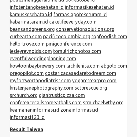
infotentangkesehatan.id
informasikesehatan.id
kamuskesehatan.id
farmasiapotekerumm.id
kabarmataram.id
cakelifeeveryday.com
beansandgreens.org
conservationsolutions.org
curbearth.com
pacificocolombia.org
topfoodish.com
hello-trove.com
pmigconference.com
lesleyreynolds.com
tomulrichphotos.com
eventfulweddingplanning.com
kowloonbaybrewery.com
lachilenita.com
abgolo.com
oregopilot.com
costaricacasadaretodream.com
myfortworthpodiatrist.com
yogaretreatpro.com
kristenjanephotography.com
sctbrescue.org
srchurch.org
giantrusticpizza.com
conferencecallstomeatballs.com
stmichaelwtby.org
keamananinformasi.id
zonainformasi.id
informasi123.id
Result Taiwan