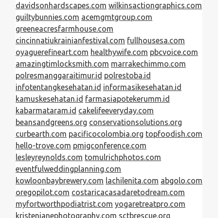
davidsonhardscapes.com
wilkinsactiongraphics.com
guiltybunnies.com
acemgmtgroup.com
greeneacresfarmhouse.com
cincinnatiukrainianfestival.com
fullhousesa.com
oyaguerefineart.com
healthywife.com
pbcvoice.com
amazingtimlocksmith.com
marrakechimmo.com
polresmanggaraitimur.id
polrestoba.id
infotentangkesehatan.id
informasikesehatan.id
kamuskesehatan.id
farmasiapotekerumm.id
kabarmataram.id
cakelifeeveryday.com
beansandgreens.org
conservationsolutions.org
curbearth.com
pacificocolombia.org
topfoodish.com
hello-trove.com
pmigconference.com
lesleyreynolds.com
tomulrichphotos.com
eventfulweddingplanning.com
kowloonbaybrewery.com
lachilenita.com
abgolo.com
oregopilot.com
costaricacasadaretodream.com
myfortworthpodiatrist.com
yogaretreatpro.com
kristenjanephotography.com
sctbrescue.org