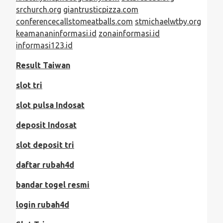
srchurch.org
giantrusticpizza.com
conferencecallstomeatballs.com
stmichaelwtby.org
keamananinformasi.id
zonainformasi.id
informasi123.id
Result Taiwan
slot tri
slot pulsa Indosat
deposit Indosat
slot deposit tri
daftar rubah4d
bandar togel resmi
login rubah4d