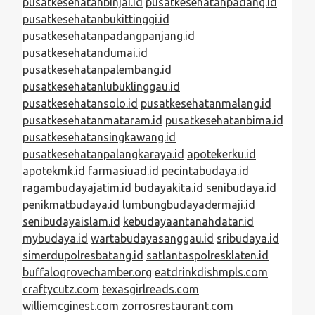
pusatkesehatanbinjai.id
pusatkesehatanpadang.id
pusatkesehatanbukittinggi.id
pusatkesehatanpadangpanjang.id
pusatkesehatandumai.id
pusatkesehatanpalembang.id
pusatkesehatanlubuklinggau.id
pusatkesehatansolo.id
pusatkesehatanmalang.id
pusatkesehatanmataram.id
pusatkesehatanbima.id
pusatkesehatansingkawang.id
pusatkesehatanpalangkaraya.id
apotekerku.id
apotekmk.id
farmasiuad.id
pecintabudaya.id
ragambudayajatim.id
budayakita.id
senibudaya.id
penikmatbudaya.id
lumbungbudayadermaji.id
senibudayaislam.id
kebudayaantanahdatar.id
mybudaya.id
wartabudayasanggau.id
sribudaya.id
simerdupolresbatang.id
satlantaspolresklaten.id
buffalogrovechamber.org
eatdrinkdishmpls.com
craftycutz.com
texasgirlreads.com
williemcginest.com
zorrosrestaurant.com