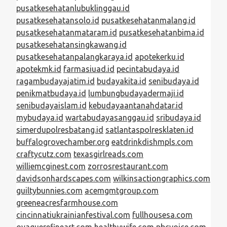
pusatkesehatanlubuklinggau.id
pusatkesehatansolo.id
pusatkesehatanmalang.id
pusatkesehatanmataram.id
pusatkesehatanbima.id
pusatkesehatansingkawang.id
pusatkesehatanpalangkaraya.id
apotekerku.id
apotekmk.id
farmasiuad.id
pecintabudaya.id
ragambudayajatim.id
budayakita.id
senibudaya.id
penikmatbudaya.id
lumbungbudayadermaji.id
senibudayaislam.id
kebudayaantanahdatar.id
mybudaya.id
wartabudayasanggau.id
sribudaya.id
simerdupolresbatang.id
satlantaspolresklaten.id
buffalogrovechamber.org
eatdrinkdishmpls.com
craftycutz.com
texasgirlreads.com
williemcginest.com
zorrosrestaurant.com
davidsonhardscapes.com
wilkinsactiongraphics.com
guiltybunnies.com
acemgmtgroup.com
greeneacresfarmhouse.com
cincinnatiukrainianfestival.com
fullhousesa.com
oyaguerefineart.com
healthywife.com
pbcvoice.com