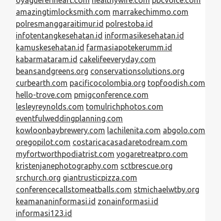
amazingtimlocksmith.com
marrakechimmo.com
polresmanggaraitimur.id
polrestoba.id
infotentangkesehatan.id
informasikesehatan.id
kamuskesehatan.id
farmasiapotekerumm.id
kabarmataram.id
cakelifeeveryday.com
beansandgreens.org
conservationsolutions.org
curbearth.com
pacificocolombia.org
topfoodish.com
hello-trove.com
pmigconference.com
lesleyreynolds.com
tomulrichphotos.com
eventfulweddingplanning.com
kowloonbaybrewery.com
lachilenita.com
abgolo.com
oregopilot.com
costaricacasadaretodream.com
myfortworthpodiatrist.com
yogaretreatpro.com
kristenjanephotography.com
sctbrescue.org
srchurch.org
giantrusticpizza.com
conferencecallstomeatballs.com
stmichaelwtby.org
keamananinformasi.id
zonainformasi.id
informasi123.id