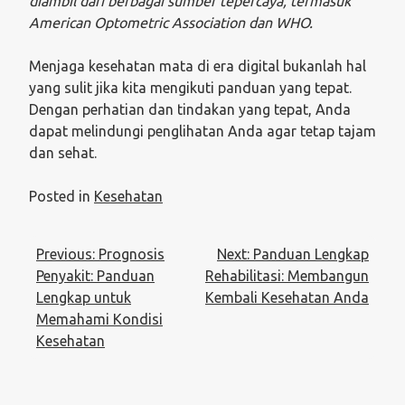
diambil dari berbagai sumber tepercaya, termasuk
American Optometric Association dan WHO.
Menjaga kesehatan mata di era digital bukanlah hal
yang sulit jika kita mengikuti panduan yang tepat.
Dengan perhatian dan tindakan yang tepat, Anda
dapat melindungi penglihatan Anda agar tetap tajam
dan sehat.
Posted in
Kesehatan
Post
Previous:
Prognosis
Next:
Panduan Lengkap
navigation
Penyakit: Panduan
Rehabilitasi: Membangun
Lengkap untuk
Kembali Kesehatan Anda
Memahami Kondisi
Kesehatan