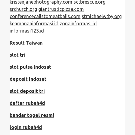
kristenjanephotography.com
sctbrescue.org
srchurch.org
giantrusticpizza.com
conferencecallstomeatballs.com
stmichaelwtby.org
keamananinformasi.id
zonainformasi.id
informasi123.id
Result Taiwan
slot tri
slot pulsa Indosat
deposit Indosat
slot deposit tri
daftar rubah4d
bandar togel resmi
login rubah4d