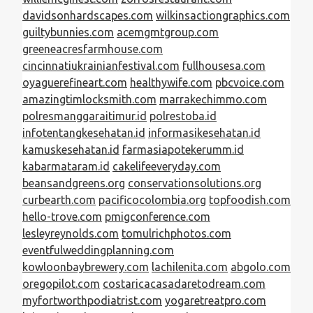
davidsonhardscapes.com
wilkinsactiongraphics.com
guiltybunnies.com
acemgmtgroup.com
greeneacresfarmhouse.com
cincinnatiukrainianfestival.com
fullhousesa.com
oyaguerefineart.com
healthywife.com
pbcvoice.com
amazingtimlocksmith.com
marrakechimmo.com
polresmanggaraitimur.id
polrestoba.id
infotentangkesehatan.id
informasikesehatan.id
kamuskesehatan.id
farmasiapotekerumm.id
kabarmataram.id
cakelifeeveryday.com
beansandgreens.org
conservationsolutions.org
curbearth.com
pacificocolombia.org
topfoodish.com
hello-trove.com
pmigconference.com
lesleyreynolds.com
tomulrichphotos.com
eventfulweddingplanning.com
kowloonbaybrewery.com
lachilenita.com
abgolo.com
oregopilot.com
costaricacasadaretodream.com
myfortworthpodiatrist.com
yogaretreatpro.com