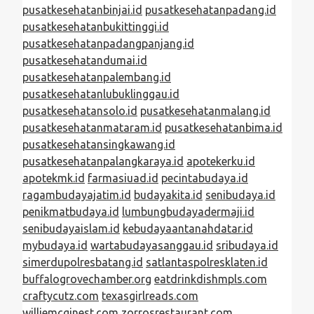
pusatkesehatanbinjai.id
pusatkesehatanpadang.id
pusatkesehatanbukittinggi.id
pusatkesehatanpadangpanjang.id
pusatkesehatandumai.id
pusatkesehatanpalembang.id
pusatkesehatanlubuklinggau.id
pusatkesehatansolo.id
pusatkesehatanmalang.id
pusatkesehatanmataram.id
pusatkesehatanbima.id
pusatkesehatansingkawang.id
pusatkesehatanpalangkaraya.id
apotekerku.id
apotekmk.id
farmasiuad.id
pecintabudaya.id
ragambudayajatim.id
budayakita.id
senibudaya.id
penikmatbudaya.id
lumbungbudayadermaji.id
senibudayaislam.id
kebudayaantanahdatar.id
mybudaya.id
wartabudayasanggau.id
sribudaya.id
simerdupolresbatang.id
satlantaspolresklaten.id
buffalogrovechamber.org
eatdrinkdishmpls.com
craftycutz.com
texasgirlreads.com
williemcginest.com
zorrosrestaurant.com